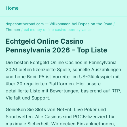
Home
dopesontheroad.com — Willkommen bei Dopes on the Road
/
Themen
/
eal money online casino pennsylvania
Echtgeld Online Casino
Pennsylvania 2026 – Top Liste
Die besten Echtgeld Online Casinos in Pennsylvania
2026 bieten lizenzierte Spiele, schnelle Auszahlungen
und hohe Boni. PA ist Vorreiter im US-Glücksspiel mit
über 20 regulierten Plattformen. Hier unsere
detaillierte Liste mit Bewertungen, basierend auf RTP,
Vielfalt und Support.
Genießen Sie Slots von NetEnt, Live Poker und
Sportwetten. Alle Casinos sind PGCB-lizenziert für
maximale Sicherheit. Wir decken Einzahlmethoden,