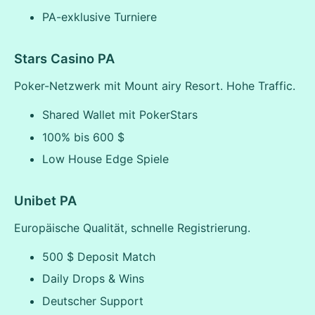
PA-exklusive Turniere
Stars Casino PA
Poker-Netzwerk mit Mount airy Resort. Hohe Traffic.
Shared Wallet mit PokerStars
100% bis 600 $
Low House Edge Spiele
Unibet PA
Europäische Qualität, schnelle Registrierung.
500 $ Deposit Match
Daily Drops & Wins
Deutscher Support