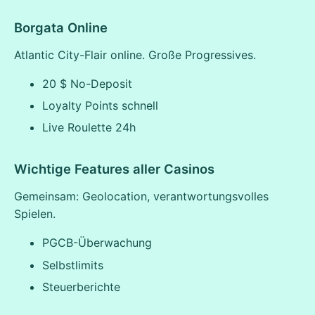
Borgata Online
Atlantic City-Flair online. Große Progressives.
20 $ No-Deposit
Loyalty Points schnell
Live Roulette 24h
Wichtige Features aller Casinos
Gemeinsam: Geolocation, verantwortungsvolles
Spielen.
PGCB-Überwachung
Selbstlimits
Steuerberichte