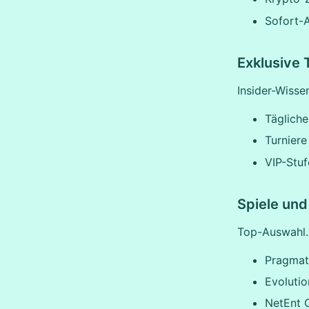
Sofort-
Exklusive 
Insider-Wisse
Tägliche
Turniere
VIP-Stuf
Spiele und
Top-Auswahl.
Pragmat
Evolutio
NetEnt C