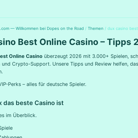
.com — Willkommen bei Dopes on the Road
/
Themen
/
dux casino best
ino Best Online Casino – Tipps 
est Online Casino
überzeugt 2026 mit 3.000+ Spielen, sch
 und Crypto-Support. Unsere Tipps und Review helfen, d
n.
IP-Perks – alles für deutsche Spieler.
das beste Casino ist
es im Überblick.
Spiele
Zahlungen