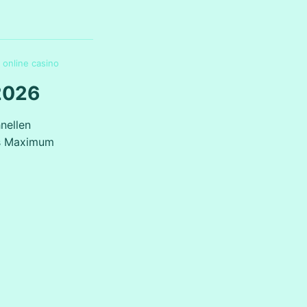
 online casino
2026
nellen
as Maximum