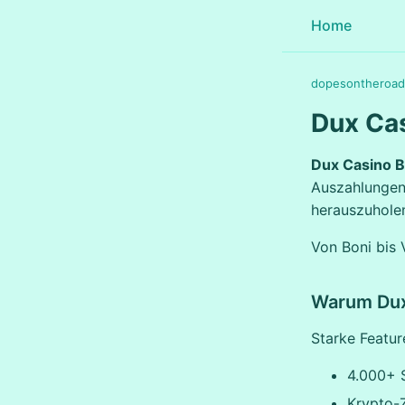
Home
dopesontheroad
Dux Cas
Dux Casino B
Auszahlungen
herauszuhole
Von Boni bis V
Warum Dux 
Starke Featur
4.000+ 
Krypto-