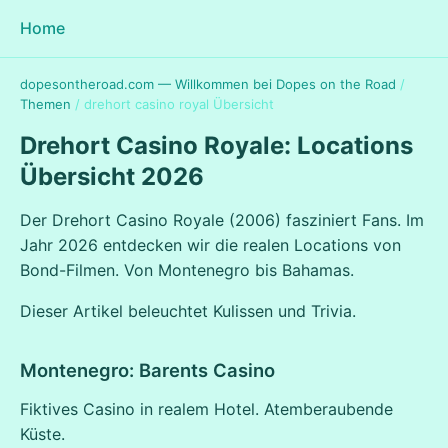
Home
dopesontheroad.com — Willkommen bei Dopes on the Road
/
Themen
/
drehort casino royal Übersicht
Drehort Casino Royale: Locations
Übersicht 2026
Der Drehort Casino Royale (2006) fasziniert Fans. Im
Jahr 2026 entdecken wir die realen Locations von
Bond-Filmen. Von Montenegro bis Bahamas.
Dieser Artikel beleuchtet Kulissen und Trivia.
Montenegro: Barents Casino
Fiktives Casino in realem Hotel. Atemberaubende
Küste.