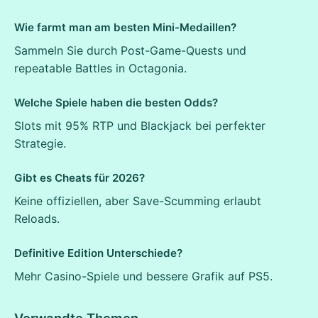
Wie farmt man am besten Mini-Medaillen?
Sammeln Sie durch Post-Game-Quests und
repeatable Battles in Octagonia.
Welche Spiele haben die besten Odds?
Slots mit 95% RTP und Blackjack bei perfekter
Strategie.
Gibt es Cheats für 2026?
Keine offiziellen, aber Save-Scumming erlaubt
Reloads.
Definitive Edition Unterschiede?
Mehr Casino-Spiele und bessere Grafik auf PS5.