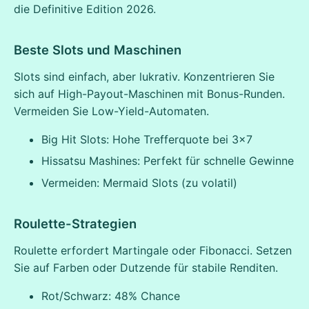
die Definitive Edition 2026.
Beste Slots und Maschinen
Slots sind einfach, aber lukrativ. Konzentrieren Sie
sich auf High-Payout-Maschinen mit Bonus-Runden.
Vermeiden Sie Low-Yield-Automaten.
Big Hit Slots: Hohe Trefferquote bei 3x7
Hissatsu Mashines: Perfekt für schnelle Gewinne
Vermeiden: Mermaid Slots (zu volatil)
Roulette-Strategien
Roulette erfordert Martingale oder Fibonacci. Setzen
Sie auf Farben oder Dutzende für stabile Renditen.
Rot/Schwarz: 48% Chance