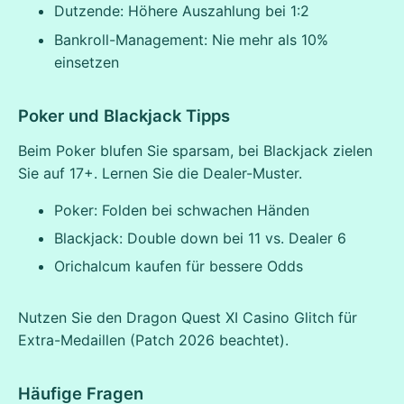
Dutzende: Höhere Auszahlung bei 1:2
Bankroll-Management: Nie mehr als 10%
einsetzen
Poker und Blackjack Tipps
Beim Poker blufen Sie sparsam, bei Blackjack zielen
Sie auf 17+. Lernen Sie die Dealer-Muster.
Poker: Folden bei schwachen Händen
Blackjack: Double down bei 11 vs. Dealer 6
Orichalcum kaufen für bessere Odds
Nutzen Sie den Dragon Quest XI Casino Glitch für
Extra-Medaillen (Patch 2026 beachtet).
Häufige Fragen