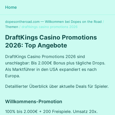
Home
dopesontheroad.com — Willkommen bei Dopes on the Road
/
Themen
/
draftkings casino promotions 2026
DraftKings Casino Promotions
2026: Top Angebote
DraftKings Casino Promotions 2026 sind
unschlagbar: Bis 2.000€ Bonus plus tägliche Drops.
Als Marktführer in den USA expandiert es nach
Europa.
Detaillierter Überblick über aktuelle Deals für Spieler.
Willkommens-Promotion
100% bis 2.000€ + 200 Freispiele. Umsatz 20x.