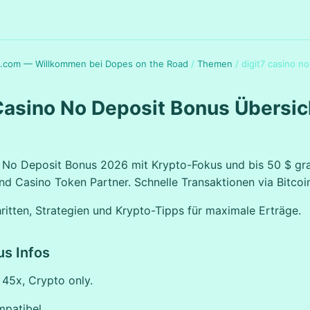
.com — Willkommen bei Dopes on the Road
/
Themen
/
digit7 casino n
Casino No Deposit Bonus Übersic
 No Deposit Bonus 2026 mit Krypto-Fokus und bis 50 $ grati
d Casino Token Partner. Schnelle Transaktionen via Bitcoi
ritten, Strategien und Krypto-Tipps für maximale Erträge.
us Infos
45x, Crypto only.
patibel