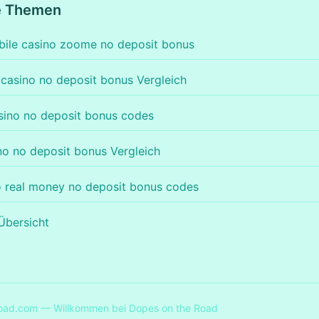
e Themen
obile casino zoome no deposit bonus
casino no deposit bonus Vergleich
asino no deposit bonus codes
no no deposit bonus Vergleich
o real money no deposit bonus codes
 Übersicht
oad.com — Willkommen bei Dopes on the Road