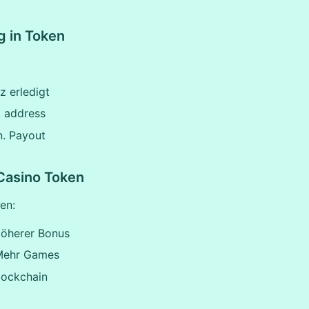
g in Token
z erledigt
t address
n. Payout
Casino Token
en:
Höherer Bonus
Mehr Games
lockchain