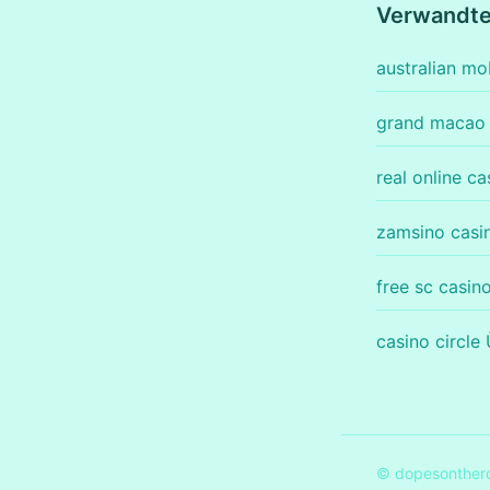
Verwandt
australian m
grand macao 
real online c
zamsino casi
free sc casin
casino circle
© dopesonther