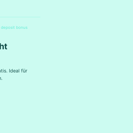
o deposit bonus
ht
s. Ideal für
n.