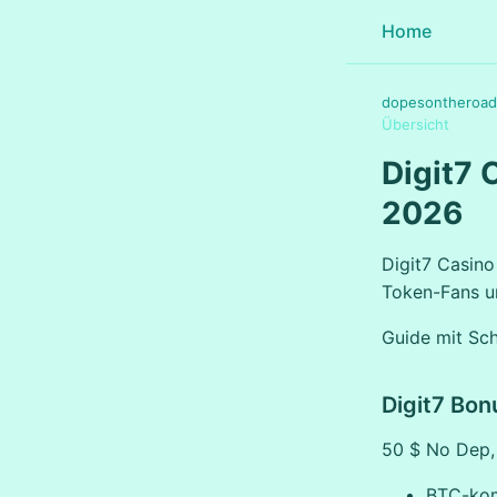
Home
dopesontheroad
Übersicht
Digit7 
2026
Digit7 Casino
Token-Fans un
Guide mit Sch
Digit7 Bon
50 $ No Dep, 
BTC-kom