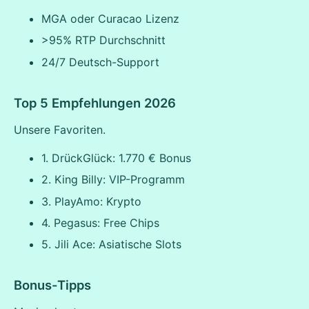
MGA oder Curacao Lizenz
>95% RTP Durchschnitt
24/7 Deutsch-Support
Top 5 Empfehlungen 2026
Unsere Favoriten.
1. DrückGlück: 1.770 € Bonus
2. King Billy: VIP-Programm
3. PlayAmo: Krypto
4. Pegasus: Free Chips
5. Jili Ace: Asiatische Slots
Bonus-Tipps