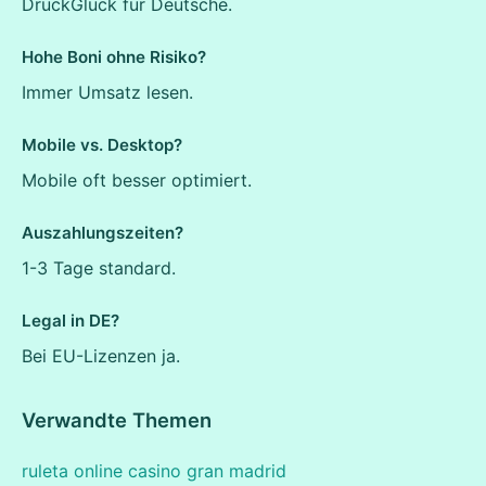
DrückGlück für Deutsche.
Hohe Boni ohne Risiko?
Immer Umsatz lesen.
Mobile vs. Desktop?
Mobile oft besser optimiert.
Auszahlungszeiten?
1-3 Tage standard.
Legal in DE?
Bei EU-Lizenzen ja.
Verwandte Themen
ruleta online casino gran madrid