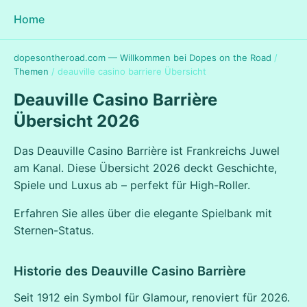
Home
dopesontheroad.com — Willkommen bei Dopes on the Road
/
Themen
/
deauville casino barriere Übersicht
Deauville Casino Barrière
Übersicht 2026
Das Deauville Casino Barrière ist Frankreichs Juwel
am Kanal. Diese Übersicht 2026 deckt Geschichte,
Spiele und Luxus ab – perfekt für High-Roller.
Erfahren Sie alles über die elegante Spielbank mit
Sternen-Status.
Historie des Deauville Casino Barrière
Seit 1912 ein Symbol für Glamour, renoviert für 2026.