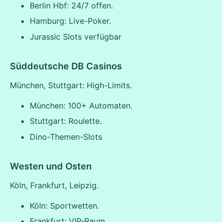
Berlin Hbf: 24/7 offen.
Hamburg: Live-Poker.
Jurassic Slots verfügbar
Süddeutsche DB Casinos
München, Stuttgart: High-Limits.
München: 100+ Automaten.
Stuttgart: Roulette.
Dino-Themen-Slots
Westen und Osten
Köln, Frankfurt, Leipzig.
Köln: Sportwetten.
Frankfurt: VIP-Raum.