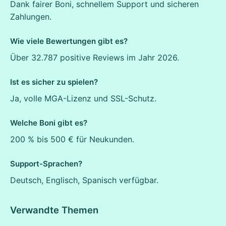
Dank fairer Boni, schnellem Support und sicheren
Zahlungen.
Wie viele Bewertungen gibt es?
Über 32.787 positive Reviews im Jahr 2026.
Ist es sicher zu spielen?
Ja, volle MGA-Lizenz und SSL-Schutz.
Welche Boni gibt es?
200 % bis 500 € für Neukunden.
Support-Sprachen?
Deutsch, Englisch, Spanisch verfügbar.
Verwandte Themen