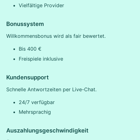
Vielfältige Provider
Bonussystem
Willkommensbonus wird als fair bewertet.
Bis 400 €
Freispiele inklusive
Kundensupport
Schnelle Antwortzeiten per Live-Chat.
24/7 verfügbar
Mehrsprachig
Auszahlungsgeschwindigkeit