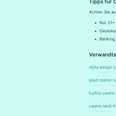
Tipps für 
Achten Sie au
Nur 21+
Geoloka
Banking
Verwandt
slots amigo c
ipad casino n
kudos casino
casino land f