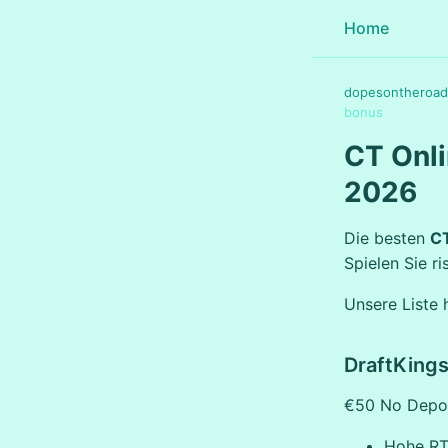
Home
dopesontheroad
bonus
CT Onli
2026
Die besten
CT
Spielen Sie ri
Unsere Liste 
DraftKing
€50 No Deposi
Hohe RT