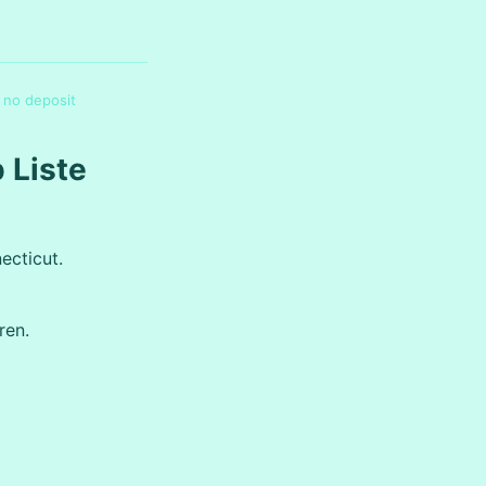
o no deposit
 Liste
cticut.
ren.