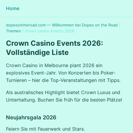
Home
dopesontheroad.com — Willkommen bei Dopes on the Road
/
Themen
/
crown casino events 2026
Crown Casino Events 2026:
Vollständige Liste
Crown Casino in Melbourne plant 2026 ein
explosives Event-Jahr. Von Konzerten bis Poker-
Turnieren – hier die Top-Veranstaltungen mit Tipps.
Als australisches Highlight bietet Crown Luxus und
Unterhaltung. Buchen Sie früh für die besten Plätze!
Neujahrsgala 2026
Feiern Sie mit Feuerwerk und Stars.