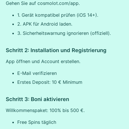
Gehen Sie auf cosmolot.com/app.
1. Gerät kompatibel prüfen (iOS 14+).
2. APK für Android laden.
3. Sicherheitswarnung ignorieren (offiziell).
Schritt 2: Installation und Registrierung
App öffnen und Account erstellen.
E-Mail verifizieren
Erstes Deposit: 10 € Minimum
Schritt 3: Boni aktivieren
Willkommenspaket: 100% bis 500 €.
Free Spins täglich