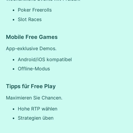
Poker Freerolls
Slot Races
Mobile Free Games
App-exklusive Demos.
Android/iOS kompatibel
Offline-Modus
Tipps für Free Play
Maximieren Sie Chancen.
Hohe RTP wählen
Strategien üben