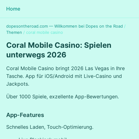
Home
dopesontheroad.com — Willkommen bei Dopes on the Road
/
Themen
/
coral mobile casino
Coral Mobile Casino: Spielen
unterwegs 2026
Coral Mobile Casino bringt 2026 Las Vegas in Ihre
Tasche. App für iOS/Android mit Live-Casino und
Jackpots.
Über 1000 Spiele, exzellente App-Bewertungen.
App-Features
Schnelles Laden, Touch-Optimierung.