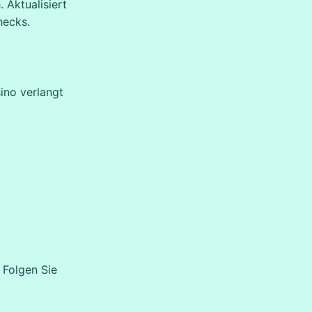
 Aktualisiert
hecks.
ino verlangt
. Folgen Sie