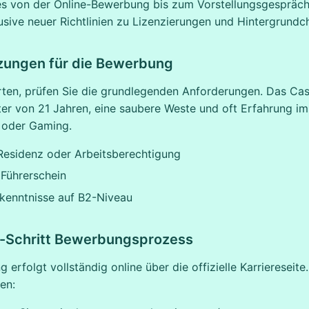
les von der Online-Bewerbung bis zum Vorstellungsgespräch.
lusive neuer Richtlinien zu Lizenzierungen und Hintergrundc
zungen für die Bewerbung
rten, prüfen Sie die grundlegenden Anforderungen. Das Cas
ter von 21 Jahren, eine saubere Weste und oft Erfahrung im
oder Gaming.
Residenz oder Arbeitsberechtigung
 Führerschein
kenntnisse auf B2-Niveau
r-Schritt Bewerbungsprozess
erfolgt vollständig online über die offizielle Karriereseite
en: