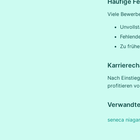
Häufige F
Viele Bewerbe
Unvolls
Fehlend
Zu früh
Karrierec
Nach Einstieg
profitieren v
Verwandt
seneca niagar