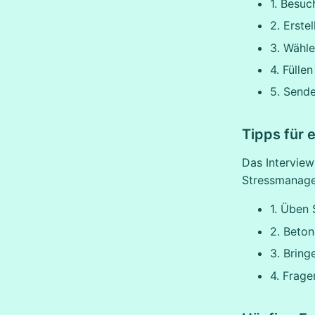
1. Besu
2. Erste
3. Wähle
4. Fülle
5. Sende
Tipps für 
Das Interview
Stressmanagem
1. Üben 
2. Beton
3. Bring
4. Frage