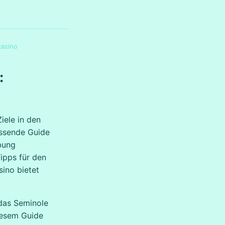
casino
:
iele in den
assende Guide
rbung
ipps für den
sino bietet
das Seminole
diesem Guide