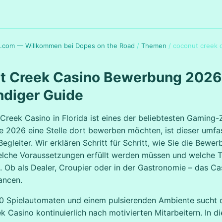
.com — Willkommen bei Dopes on the Road
/
Themen
/
coconut creek 
t Creek Casino Bewerbung 2026
ndiger Guide
reek Casino in Florida ist eines der beliebtesten Gaming-Z
e 2026 eine Stelle dort bewerben möchten, ist dieser umf
Begleiter. Wir erklären Schritt für Schritt, wie Sie die Bewe
elche Voraussetzungen erfüllt werden müssen und welche T
. Ob als Dealer, Croupier oder in der Gastronomie – das Ca
hancen.
00 Spielautomaten und einem pulsierenden Ambiente sucht 
 Casino kontinuierlich nach motivierten Mitarbeitern. In 