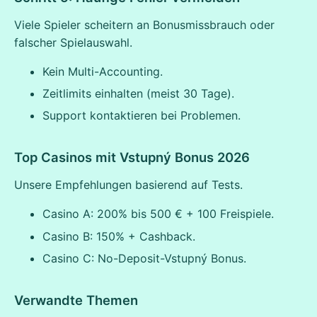
Viele Spieler scheitern an Bonusmissbrauch oder
falscher Spielauswahl.
Kein Multi-Accounting.
Zeitlimits einhalten (meist 30 Tage).
Support kontaktieren bei Problemen.
Top Casinos mit Vstupný Bonus 2026
Unsere Empfehlungen basierend auf Tests.
Casino A: 200% bis 500 € + 100 Freispiele.
Casino B: 150% + Cashback.
Casino C: No-Deposit-Vstupný Bonus.
Verwandte Themen