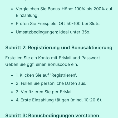
Vergleichen Sie Bonus-Höhe: 100% bis 200% auf
Einzahlung.
Prüfen Sie Freispiele: Oft 50-100 bei Slots.
Umsatzbedingungen: Ideal unter 35x.
Schritt 2: Registrierung und Bonusaktivierung
Erstellen Sie ein Konto mit E-Mail und Passwort.
Geben Sie ggf. einen Bonuscode ein.
1. Klicken Sie auf 'Registrieren'.
2. Füllen Sie persönliche Daten aus.
3. Verifizieren Sie per E-Mail.
4. Erste Einzahlung tätigen (mind. 10-20 €).
Schritt 3: Bonusbedingungen verstehen