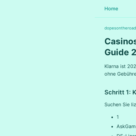
Home
dopesontheroad
Casinos
Guide 
Klarna ist 20
ohne Gebühren
Schritt 1:
Suchen Sie li
1
AskGambl
DE-Lize