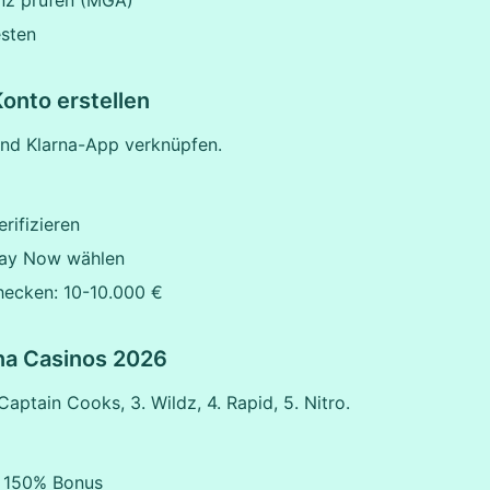
sten
Konto erstellen
und Klarna-App verknüpfen.
erifizieren
Pay Now wählen
hecken: 10-10.000 €
na Casinos 2026
. Captain Cooks, 3. Wildz, 4. Rapid, 5. Nitro.
: 150% Bonus