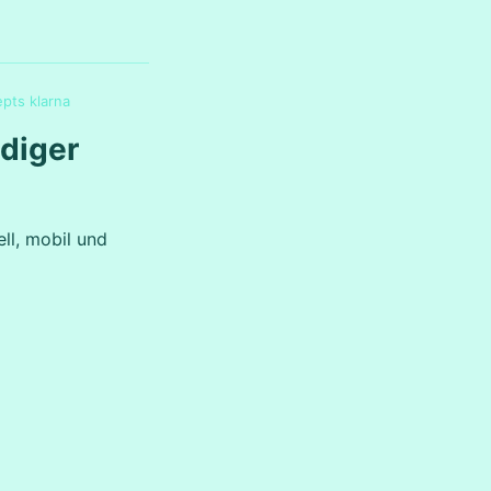
epts klarna
ndiger
ell, mobil und