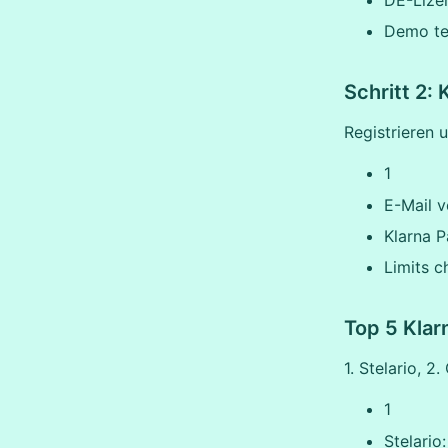
Demo te
Schritt 2: 
Registrieren 
1
E-Mail v
Klarna 
Limits c
Top 5 Klar
1. Stelario, 2
1
Stelario