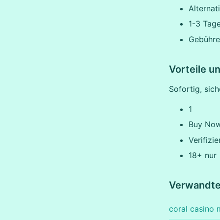
Alternati
1-3 Tag
Gebühre
Vorteile u
Sofortig, sich
1
Buy Now
Verifizi
18+ nur
Verwandt
coral casino