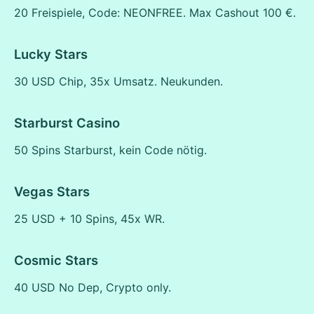
20 Freispiele, Code: NEONFREE. Max Cashout 100 €.
Lucky Stars
30 USD Chip, 35x Umsatz. Neukunden.
Starburst Casino
50 Spins Starburst, kein Code nötig.
Vegas Stars
25 USD + 10 Spins, 45x WR.
Cosmic Stars
40 USD No Dep, Crypto only.