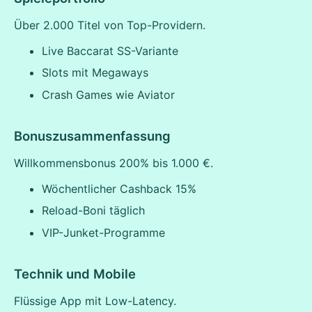
Über 2.000 Titel von Top-Providern.
Live Baccarat SS-Variante
Slots mit Megaways
Crash Games wie Aviator
Bonuszusammenfassung
Willkommensbonus 200% bis 1.000 €.
Wöchentlicher Cashback 15%
Reload-Boni täglich
VIP-Junket-Programme
Technik und Mobile
Flüssige App mit Low-Latency.