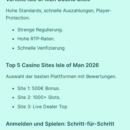
Hohe Standards, schnelle Auszahlungen, Player-
Protection.
Strenge Regulierung.
Hohe RTP-Raten.
Schnelle Verifizierung
Top 5 Casino Sites Isle of Man 2026
Auswahl der besten Plattformen mit Bewertungen.
Site 1: 500€ Bonus.
Site 2: 1000+ Slots.
Site 3: Live Dealer Top
Anmelden und Spielen: Schritt-für-Schritt