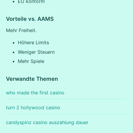
EU konform
Vorteile vs. AAMS
Mehr Freiheit.
Höhere Limits
Weniger Steuern
Mehr Spiele
Verwandte Themen
who made the first casino
turn 2 hollywood casino
candyspinz casino auszahlung dauer