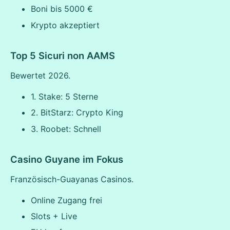
Boni bis 5000 €
Krypto akzeptiert
Top 5 Sicuri non AAMS
Bewertet 2026.
1. Stake: 5 Sterne
2. BitStarz: Crypto King
3. Roobet: Schnell
Casino Guyane im Fokus
Französisch-Guayanas Casinos.
Online Zugang frei
Slots + Live