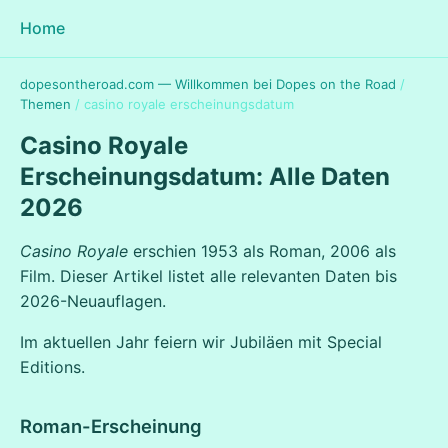
Home
dopesontheroad.com — Willkommen bei Dopes on the Road
/
Themen
/
casino royale erscheinungsdatum
Casino Royale
Erscheinungsdatum: Alle Daten
2026
Casino Royale
erschien 1953 als Roman, 2006 als
Film. Dieser Artikel listet alle relevanten Daten bis
2026-Neuauflagen.
Im aktuellen Jahr feiern wir Jubiläen mit Special
Editions.
Roman-Erscheinung