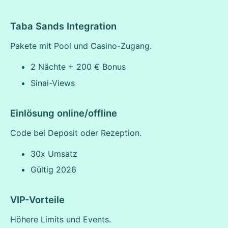
Taba Sands Integration
Pakete mit Pool und Casino-Zugang.
2 Nächte + 200 € Bonus
Sinai-Views
Einlösung online/offline
Code bei Deposit oder Rezeption.
30x Umsatz
Gültig 2026
VIP-Vorteile
Höhere Limits und Events.