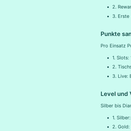
2. Rewar
3. Erste
Punkte sa
Pro Einsatz P
1. Slots:
2. Tisch
3. Live:
Level und 
Silber bis Di
1. Silbe
2. Gold: