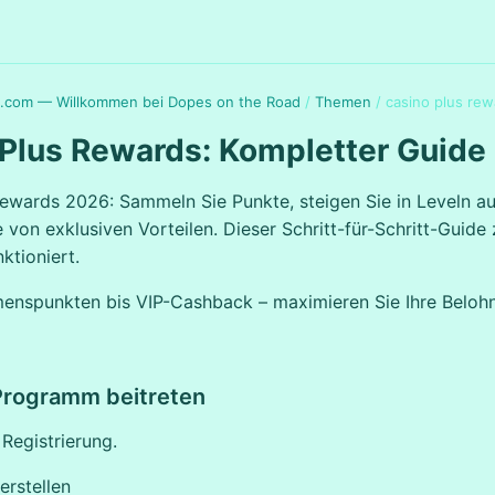
.com — Willkommen bei Dopes on the Road
/
Themen
/
casino plus rew
Plus Rewards: Kompletter Guide
ewards 2026: Sammeln Sie Punkte, steigen Sie in Leveln a
e von exklusiven Vorteilen. Dieser Schritt-für-Schritt-Guide 
tioniert.
enspunkten bis VIP-Cashback – maximieren Sie Ihre Beloh
rogramm beitreten
 Registrierung.
erstellen