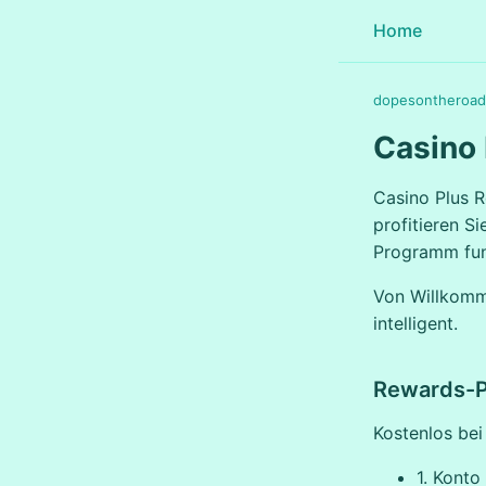
Home
dopesontheroad
Casino 
Casino Plus R
profitieren Si
Programm funk
Von Willkomm
intelligent.
Rewards-P
Kostenlos bei
1. Konto 