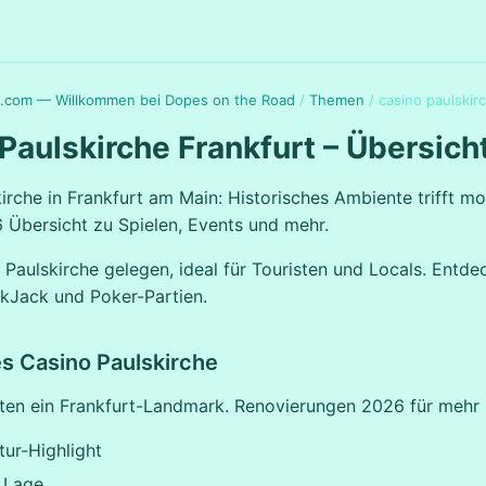
.com — Willkommen bei Dopes on the Road
/
Themen
/
casino paulskir
Paulskirche Frankfurt – Übersic
irche in Frankfurt am Main: Historisches Ambiente trifft m
Übersicht zu Spielen, Events und mehr.
r Paulskirche gelegen, ideal für Touristen und Locals. Entde
ckJack und Poker-Partien.
es Casino Paulskirche
ten ein Frankfurt-Landmark. Renovierungen 2026 für mehr 
tur-Highlight
 Lage