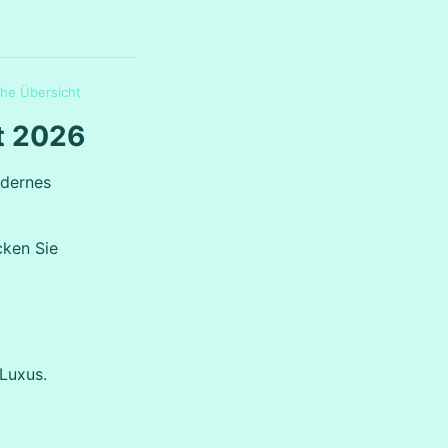
che Übersicht
ht 2026
odernes
cken Sie
Luxus.