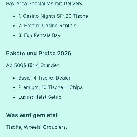
Bay Area Specialists mit Delivery.
1. Casino Nights SF: 20 Tische
2. Empire Casino Rentals
3. Fun Rentals Bay
Pakete und Preise 2026
Ab 500$ für 4 Stunden.
Basic: 4 Tische, Dealer
Premium: 10 Tische + Chips
Luxus: Heist Setup
Was wird gemietet
Tische, Wheels, Croupiers.