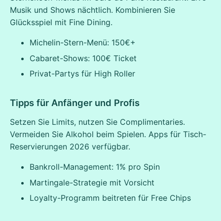
Musik und Shows nächtlich. Kombinieren Sie
Glücksspiel mit Fine Dining.
Michelin-Stern-Menü: 150€+
Cabaret-Shows: 100€ Ticket
Privat-Partys für High Roller
Tipps für Anfänger und Profis
Setzen Sie Limits, nutzen Sie Complimentaries.
Vermeiden Sie Alkohol beim Spielen. Apps für Tisch-
Reservierungen 2026 verfügbar.
Bankroll-Management: 1% pro Spin
Martingale-Strategie mit Vorsicht
Loyalty-Programm beitreten für Free Chips