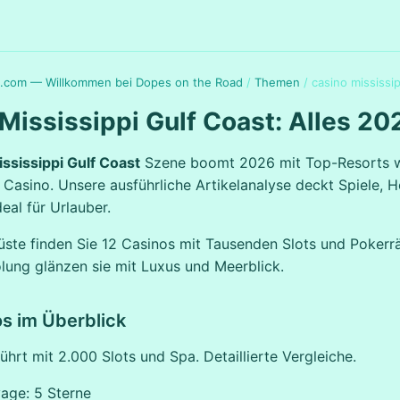
.com — Willkommen bei Dopes on the Road
/
Themen
/
casino mississip
Mississippi Gulf Coast: Alles 20
ssissippi Gulf Coast
Szene boomt 2026 mit Top-Resorts 
 Casino. Unsere ausführliche Artikelanalyse deckt Spiele, H
eal für Urlauber.
üste finden Sie 12 Casinos mit Tausenden Slots und Poker
lung glänzen sie mit Luxus und Meerblick.
s im Überblick
ührt mit 2.000 Slots und Spa. Detaillierte Vergleiche.
age: 5 Sterne