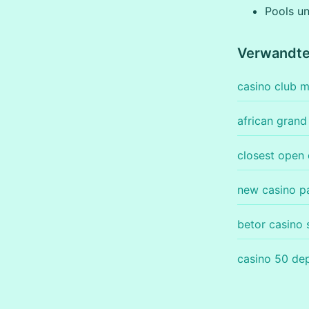
Pools un
Verwandt
casino club m
african grand
closest open 
new casino pa
betor casino 
casino 50 dep