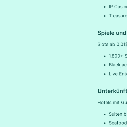
IP Casin
Treasure
Spiele und
Slots ab 0,01
1.800+ 
Blackjac
Live Ent
Unterkünft
Hotels mit Gu
Suiten b
Seafood 