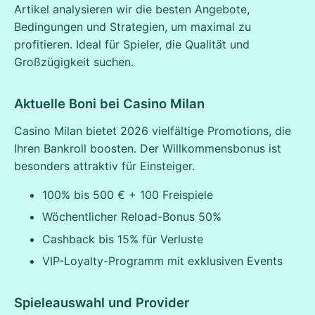
Artikel analysieren wir die besten Angebote,
Bedingungen und Strategien, um maximal zu
profitieren. Ideal für Spieler, die Qualität und
Großzügigkeit suchen.
Aktuelle Boni bei Casino Milan
Casino Milan bietet 2026 vielfältige Promotions, die
Ihren Bankroll boosten. Der Willkommensbonus ist
besonders attraktiv für Einsteiger.
100% bis 500 € + 100 Freispiele
Wöchentlicher Reload-Bonus 50%
Cashback bis 15% für Verluste
VIP-Loyalty-Programm mit exklusiven Events
Spieleauswahl und Provider