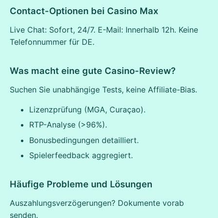
Contact-Optionen bei Casino Max
Live Chat: Sofort, 24/7. E-Mail: Innerhalb 12h. Keine
Telefonnummer für DE.
Was macht eine gute Casino-Review?
Suchen Sie unabhängige Tests, keine Affiliate-Bias.
Lizenzprüfung (MGA, Curaçao).
RTP-Analyse (>96%).
Bonusbedingungen detailliert.
Spielerfeedback aggregiert.
Häufige Probleme und Lösungen
Auszahlungsverzögerungen? Dokumente vorab
senden.