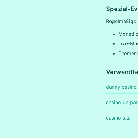
Spezial-E
Regelmäßige 
Monatlic
Live-Mu
Themen
Verwandt
danny casino
casino de par
casino s.a.