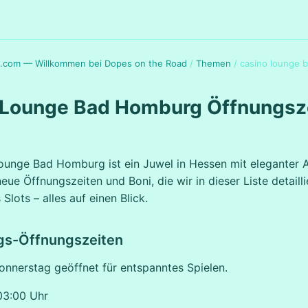
.com — Willkommen bei Dopes on the Road
/
Themen
/
casino lounge 
 Lounge Bad Homburg Öffnungsz
ounge Bad Homburg ist ein Juwel in Hessen mit eleganter 
ue Öffnungszeiten und Boni, die wir in dieser Liste detaillie
Slots – alles auf einen Blick.
s-Öffnungszeiten
nnerstag geöffnet für entspanntes Spielen.
03:00 Uhr