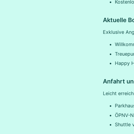
Kostenlo
Aktuelle B
Exklusive Ang
Willkom
Treuepu
Happy H
Anfahrt u
Leicht erreic
Parkhau
ÖPNV-N
Shuttle 