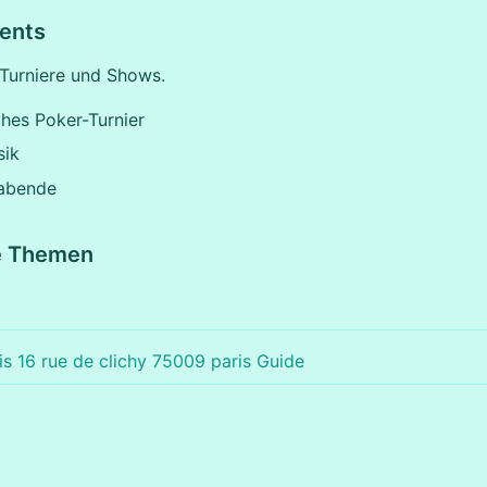
vents
Turniere und Shows.
hes Poker-Turnier
sik
abende
e Themen
is 16 rue de clichy 75009 paris Guide