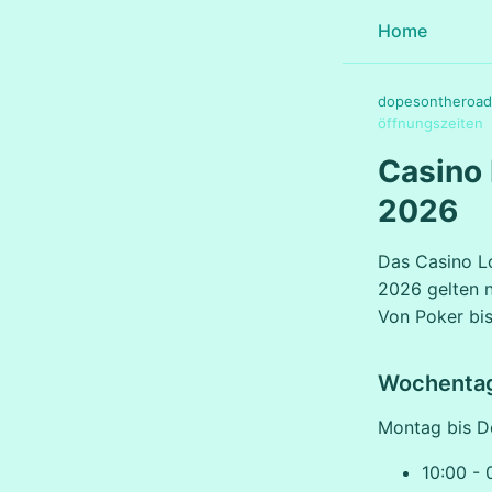
Home
dopesontheroad
öffnungszeiten
Casino
2026
Das Casino L
2026 gelten ne
Von Poker bis 
Wochentag
Montag bis Do
10:00 - 