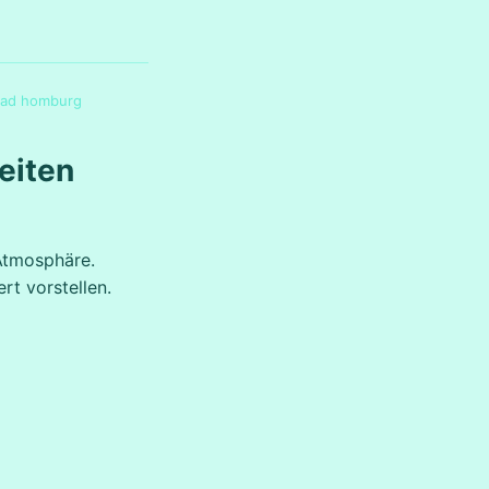
bad homburg
eiten
Atmosphäre.
rt vorstellen.