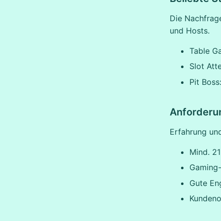
Die Nachfrage
und Hosts.
Table G
Slot At
Pit Bos
Anforderun
Erfahrung und
Mind. 21
Gaming-
Gute Eng
Kundeno