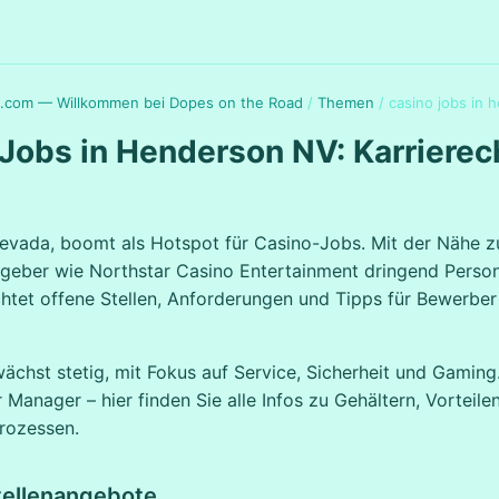
.com — Willkommen bei Dopes on the Road
/
Themen
/
casino jobs in 
Jobs in Henderson NV: Karriere
evada, boomt als Hotspot für Casino-Jobs. Mit der Nähe z
geber wie Northstar Casino Entertainment dringend Person
chtet offene Stellen, Anforderungen und Tipps für Bewerber
ächst stetig, mit Fokus auf Service, Sicherheit und Gaming
 Manager – hier finden Sie alle Infos zu Gehältern, Vorteile
rozessen.
tellenangebote