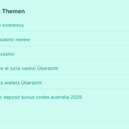
e Themen
o kostenlos
 casino review
 casino
e st lucia casino Übersicht
s wallets Übersicht
o deposit bonus codes australia 2026