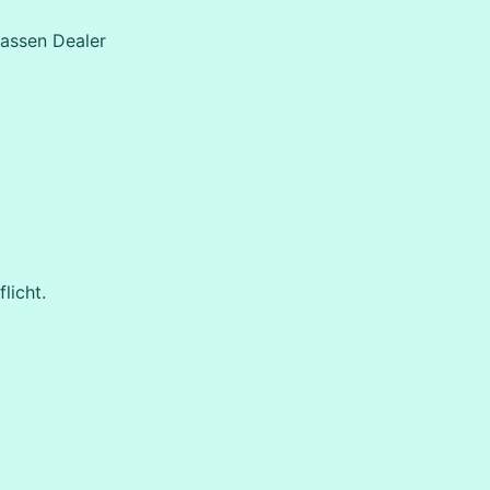
fassen Dealer
licht.