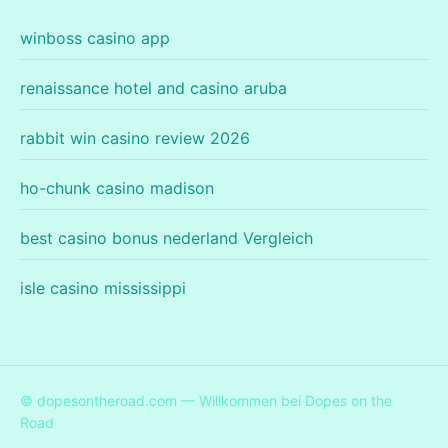
winboss casino app
renaissance hotel and casino aruba
rabbit win casino review 2026
ho-chunk casino madison
best casino bonus nederland Vergleich
isle casino mississippi
© dopesontheroad.com — Willkommen bei Dopes on the
Road