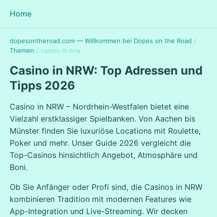
Home
dopesontheroad.com — Willkommen bei Dopes on the Road
/
Themen
/
casino in nrw
Casino in NRW: Top Adressen und
Tipps 2026
Casino in NRW – Nordrhein-Westfalen bietet eine
Vielzahl erstklassiger Spielbanken. Von Aachen bis
Münster finden Sie luxuriöse Locations mit Roulette,
Poker und mehr. Unser Guide 2026 vergleicht die
Top-Casinos hinsichtlich Angebot, Atmosphäre und
Boni.
Ob Sie Anfänger oder Profi sind, die Casinos in NRW
kombinieren Tradition mit modernen Features wie
App-Integration und Live-Streaming. Wir decken