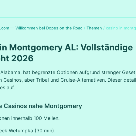
.com — Willkommen bei Dopes on the Road
/
Themen
/
casino in mont
in Montgomery AL: Vollständige
cht 2026
Alabama, hat begrenzte Optionen aufgrund strenger Geset
 Casinos, aber Tribal und Cruise-Alternativen. Dieser detaill
les auf.
e Casinos nahe Montgomery
nen innerhalb 100 Meilen.
eek Wetumpka (30 min).