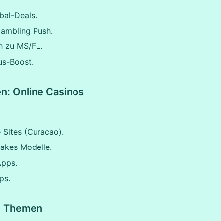
bal-Deals.
Gambling Push.
h zu MS/FL.
us-Boost.
en: Online Casinos
 Sites (Curacao).
akes Modelle.
Apps.
ps.
e Themen