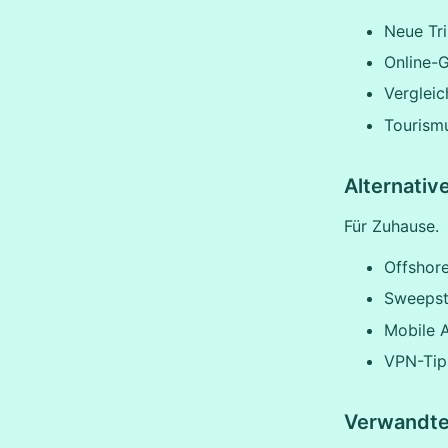
Neue Tri
Online-
Vergleic
Tourism
Alternativ
Für Zuhause.
Offshore
Sweepst
Mobile 
VPN-Tip
Verwandt