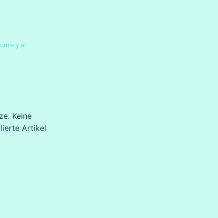
gomery al
ze. Keine
ierte Artikel