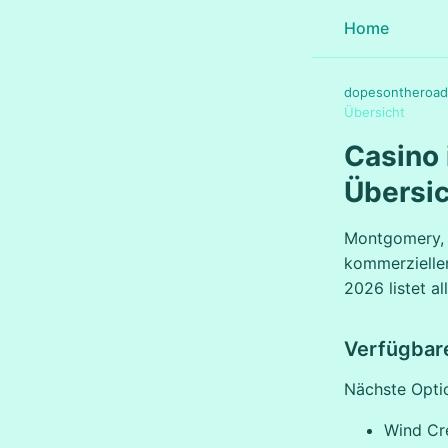
Home
dopesontheroad
Übersicht
Casino 
Übersi
Montgomery, 
kommerziellen
2026 listet al
Verfügbar
Nächste Optio
Wind Cr