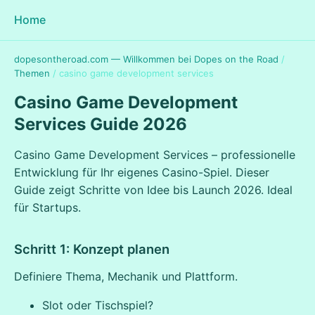
Home
dopesontheroad.com — Willkommen bei Dopes on the Road
/
Themen
/
casino game development services
Casino Game Development
Services Guide 2026
Casino Game Development Services – professionelle
Entwicklung für Ihr eigenes Casino-Spiel. Dieser
Guide zeigt Schritte von Idee bis Launch 2026. Ideal
für Startups.
Schritt 1: Konzept planen
Definiere Thema, Mechanik und Plattform.
Slot oder Tischspiel?