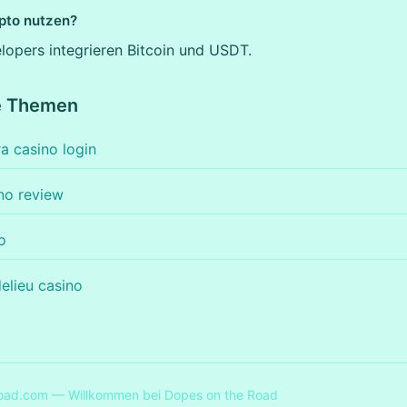
pto nutzen?
elopers integrieren Bitcoin und USDT.
e Themen
a casino login
ino review
o
elieu casino
oad.com — Willkommen bei Dopes on the Road