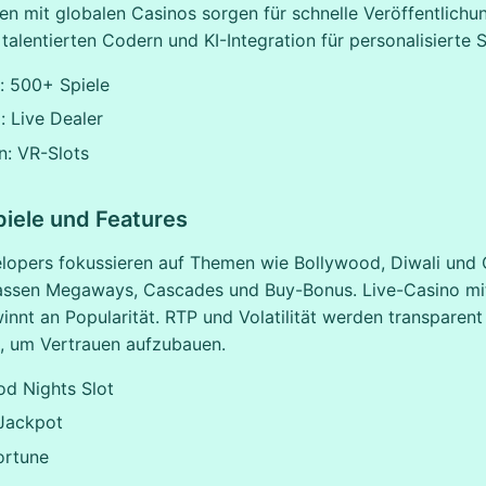
en mit globalen Casinos sorgen für schnelle Veröffentlichun
 talentierten Codern und KI-Integration für personalisierte S
: 500+ Spiele
: Live Dealer
n: VR-Slots
piele und Features
lopers fokussieren auf Themen wie Bollywood, Diwali und C
assen Megaways, Cascades und Buy-Bonus. Live-Casino mit
nnt an Popularität. RTP und Volatilität werden transparent
, um Vertrauen aufzubauen.
od Nights Slot
 Jackpot
ortune