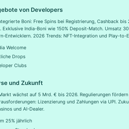
ebote von Developers
integrierte Boni: Free Spins bei Registrierung, Cashback bi
e. Exklusive India-Boni wie 150% Deposit-Match. Umsatz 30
rn-Entwicklern. 2026 Trends: NFT-Integration und Play-to-E
dia Welcome
liche Drops
eloper Clubs
yse und Zukunft
Markt wächst auf 5 Mrd. € bis 2026. Regulierungen fördern 
rausforderungen: Lizenzierung und Zahlungen via UPI. Zuku
sinos und AI-Dealer.
m 25% jährlich