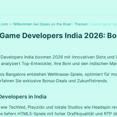
.com — Willkommen bei Dopes on the Road
/
Themen
/
casino game de
Game Developers India 2026: Bo
Developers India boomen 2026 mit innovativen Slots und L
l analysiert Top-Entwickler, ihre Boni und den indischen Mar
s Bangalore entstehen Weltklasse-Spiele, optimiert für mo
rfahren Sie exklusive Bonus-Deals und Zukunftstrends.
evelopers in India
ie TechVed, Playzido und lokale Studios wie Headspin rev
ie liefern HTML5-Spiele mit hoher Grafikqualität und RTP ü