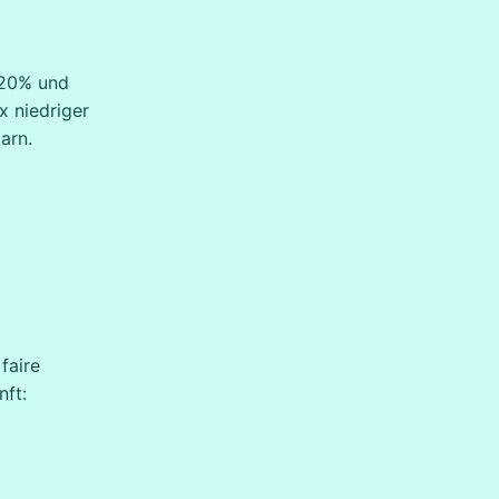
s 20% und
x niedriger
arn.
faire
nft: