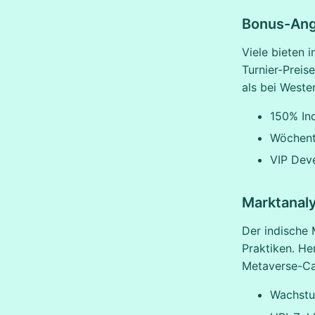
Bonus-Ang
Viele bieten 
Turnier-Preis
als bei Weste
150% In
Wöchent
VIP Dev
Marktanal
Der indische 
Praktiken. He
Metaverse-Ca
Wachstu