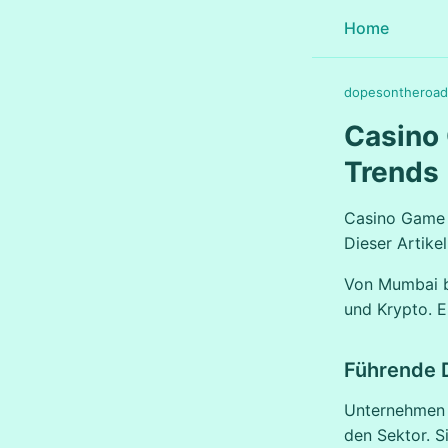
Home
dopesontheroad
Casino 
Trends
Casino Game 
Dieser Artike
Von Mumbai bi
und Krypto. E
Führende D
Unternehmen w
den Sektor. S