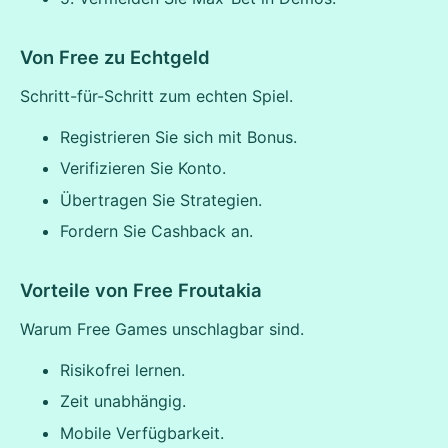
Von Free zu Echtgeld
Schritt-für-Schritt zum echten Spiel.
Registrieren Sie sich mit Bonus.
Verifizieren Sie Konto.
Übertragen Sie Strategien.
Fordern Sie Cashback an.
Vorteile von Free Froutakia
Warum Free Games unschlagbar sind.
Risikofrei lernen.
Zeit unabhängig.
Mobile Verfügbarkeit.