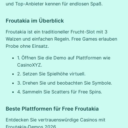
und Top-Anbieter kennen für endlosen Spaß.
Froutakia im Überblick
Froutakia ist ein traditioneller Frucht-Slot mit 3
Walzen und einfachen Regeln. Free Games erlauben
Probe ohne Einsatz.
1. Öffnen Sie die Demo auf Plattformen wie
CasinoXYZ.
2. Setzen Sie Spielhöhe virtuell.
3. Drehen Sie und beobachten Sie Symbole.
4. Sammeln Sie Scatters für Free Spins.
Beste Plattformen für Free Froutakia
Entdecken Sie vertrauenswürdige Casinos mit
Froutakia-Demos 2026.