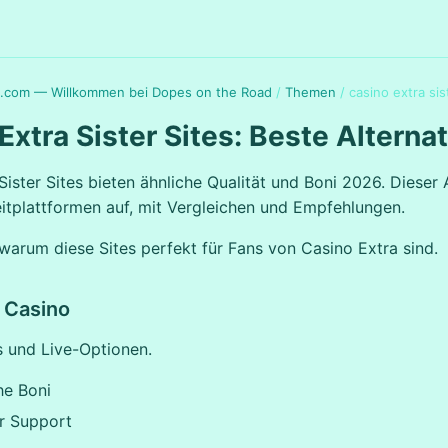
.com — Willkommen bei Dopes on the Road
/
Themen
/
casino extra sis
Extra Sister Sites: Beste Alterna
ister Sites bieten ähnliche Qualität und Boni 2026. Dieser Ar
itplattformen auf, mit Vergleichen und Empfehlungen.
 warum diese Sites perfekt für Fans von Casino Extra sind.
 Casino
s und Live-Optionen.
he Boni
r Support