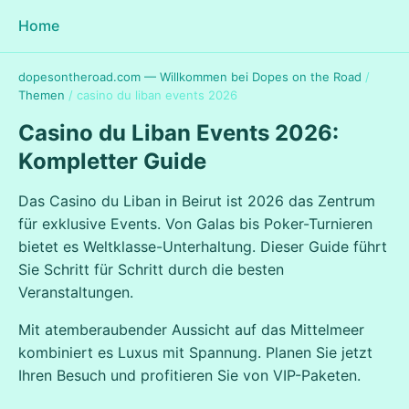
Home
dopesontheroad.com — Willkommen bei Dopes on the Road
/
Themen
/
casino du liban events 2026
Casino du Liban Events 2026:
Kompletter Guide
Das Casino du Liban in Beirut ist 2026 das Zentrum
für exklusive Events. Von Galas bis Poker-Turnieren
bietet es Weltklasse-Unterhaltung. Dieser Guide führt
Sie Schritt für Schritt durch die besten
Veranstaltungen.
Mit atemberaubender Aussicht auf das Mittelmeer
kombiniert es Luxus mit Spannung. Planen Sie jetzt
Ihren Besuch und profitieren Sie von VIP-Paketen.