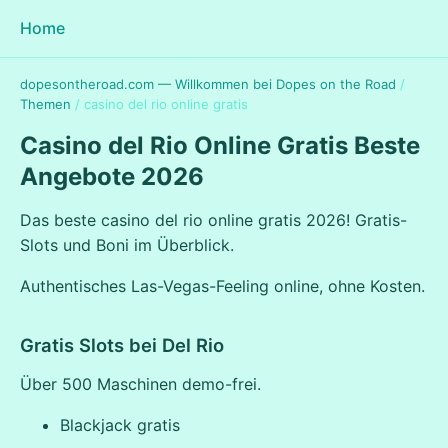
Home
dopesontheroad.com — Willkommen bei Dopes on the Road
/
Themen
/
casino del rio online gratis
Casino del Rio Online Gratis Beste
Angebote 2026
Das beste casino del rio online gratis 2026! Gratis-
Slots und Boni im Überblick.
Authentisches Las-Vegas-Feeling online, ohne Kosten.
Gratis Slots bei Del Rio
Über 500 Maschinen demo-frei.
Blackjack gratis