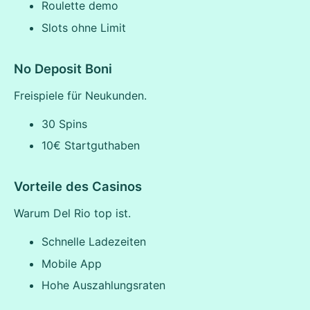
Roulette demo
Slots ohne Limit
No Deposit Boni
Freispiele für Neukunden.
30 Spins
10€ Startguthaben
Vorteile des Casinos
Warum Del Rio top ist.
Schnelle Ladezeiten
Mobile App
Hohe Auszahlungsraten