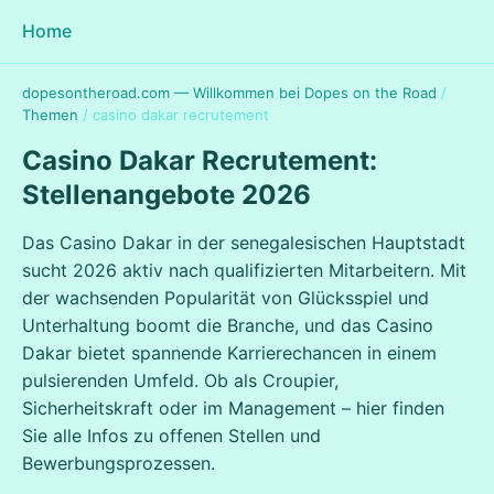
Home
dopesontheroad.com — Willkommen bei Dopes on the Road
/
Themen
/
casino dakar recrutement
Casino Dakar Recrutement:
Stellenangebote 2026
Das Casino Dakar in der senegalesischen Hauptstadt
sucht 2026 aktiv nach qualifizierten Mitarbeitern. Mit
der wachsenden Popularität von Glücksspiel und
Unterhaltung boomt die Branche, und das Casino
Dakar bietet spannende Karrierechancen in einem
pulsierenden Umfeld. Ob als Croupier,
Sicherheitskraft oder im Management – hier finden
Sie alle Infos zu offenen Stellen und
Bewerbungsprozessen.