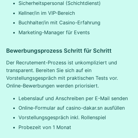
Sicherheitspersonal (Schichtdienst)
Kellner/in im VIP-Bereich
Buchhalter/in mit Casino-Erfahrung
Marketing-Manager für Events
Bewerbungsprozess Schritt für Schritt
Der Recrutement-Prozess ist unkompliziert und
transparent. Bereiten Sie sich auf ein
Vorstellungsgespräch mit praktischen Tests vor.
Online-Bewerbungen werden priorisiert.
Lebenslauf und Anschreiben per E-Mail senden
Online-Formular auf casino-dakar.sn ausfüllen
Vorstellungsgespräch inkl. Rollenspiel
Probezeit von 1 Monat