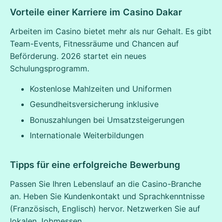
Vorteile einer Karriere im Casino Dakar
Arbeiten im Casino bietet mehr als nur Gehalt. Es gibt
Team-Events, Fitnessräume und Chancen auf
Beförderung. 2026 startet ein neues
Schulungsprogramm.
Kostenlose Mahlzeiten und Uniformen
Gesundheitsversicherung inklusive
Bonuszahlungen bei Umsatzsteigerungen
Internationale Weiterbildungen
Tipps für eine erfolgreiche Bewerbung
Passen Sie Ihren Lebenslauf an die Casino-Branche
an. Heben Sie Kundenkontakt und Sprachkenntnisse
(Französisch, Englisch) hervor. Netzwerken Sie auf
lokalen Jobmessen.