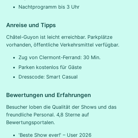
Nachtprogramm bis 3 Uhr
Anreise und Tipps
Châtel-Guyon ist leicht erreichbar. Parkplätze
vorhanden, öffentliche Verkehrsmittel verfügbar.
Zug von Clermont-Ferrand: 30 Min.
Parken kostenlos für Gäste
Dresscode: Smart Casual
Bewertungen und Erfahrungen
Besucher loben die Qualität der Shows und das
freundliche Personal. 4,8 Sterne auf
Bewertungsportalen.
'Beste Show ever!' – User 2026