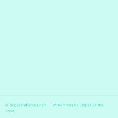
© dopesontheroad.com — Willkommen bei Dopes on the
Road