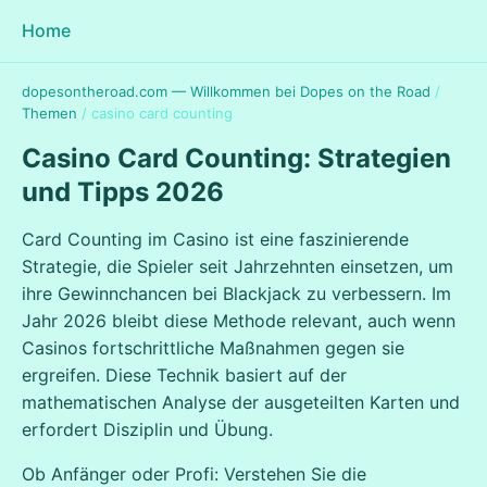
Home
dopesontheroad.com — Willkommen bei Dopes on the Road
/
Themen
/
casino card counting
Casino Card Counting: Strategien
und Tipps 2026
Card Counting im Casino ist eine faszinierende
Strategie, die Spieler seit Jahrzehnten einsetzen, um
ihre Gewinnchancen bei Blackjack zu verbessern. Im
Jahr 2026 bleibt diese Methode relevant, auch wenn
Casinos fortschrittliche Maßnahmen gegen sie
ergreifen. Diese Technik basiert auf der
mathematischen Analyse der ausgeteilten Karten und
erfordert Disziplin und Übung.
Ob Anfänger oder Profi: Verstehen Sie die