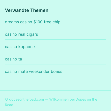
Verwandte Themen
dreams casino $100 free chip
casino real cigars
casino kopaonik
casino ta
casino mate weekender bonus
© dopesontheroad.com — Willkommen bei Dopes on the
Road