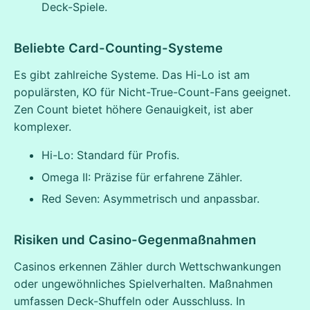
Deck-Spiele.
Beliebte Card-Counting-Systeme
Es gibt zahlreiche Systeme. Das Hi-Lo ist am
populärsten, KO für Nicht-True-Count-Fans geeignet.
Zen Count bietet höhere Genauigkeit, ist aber
komplexer.
Hi-Lo: Standard für Profis.
Omega II: Präzise für erfahrene Zähler.
Red Seven: Asymmetrisch und anpassbar.
Risiken und Casino-Gegenmaßnahmen
Casinos erkennen Zähler durch Wettschwankungen
oder ungewöhnliches Spielverhalten. Maßnahmen
umfassen Deck-Shuffeln oder Ausschluss. In