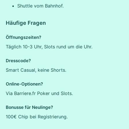
Shuttle vom Bahnhof.
Häufige Fragen
Öffnungszeiten?
Täglich 10-3 Uhr, Slots rund um die Uhr.
Dresscode?
Smart Casual, keine Shorts.
Online-Optionen?
Via Barriere.fr Poker und Slots.
Bonusse für Neulinge?
100€ Chip bei Registrierung.