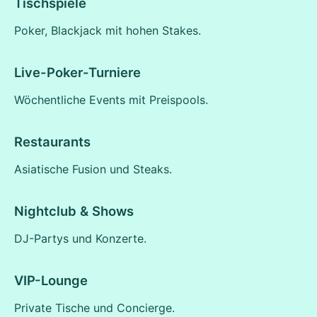
Tischspiele
Poker, Blackjack mit hohen Stakes.
Live-Poker-Turniere
Wöchentliche Events mit Preispools.
Restaurants
Asiatische Fusion und Steaks.
Nightclub & Shows
DJ-Partys und Konzerte.
VIP-Lounge
Private Tische und Concierge.