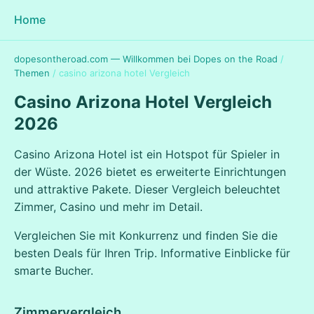
Home
dopesontheroad.com — Willkommen bei Dopes on the Road
/
Themen
/
casino arizona hotel Vergleich
Casino Arizona Hotel Vergleich
2026
Casino Arizona Hotel ist ein Hotspot für Spieler in
der Wüste. 2026 bietet es erweiterte Einrichtungen
und attraktive Pakete. Dieser Vergleich beleuchtet
Zimmer, Casino und mehr im Detail.
Vergleichen Sie mit Konkurrenz und finden Sie die
besten Deals für Ihren Trip. Informative Einblicke für
smarte Bucher.
Zimmervergleich