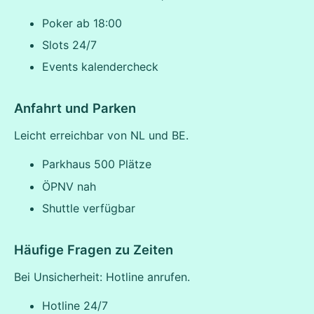
Poker ab 18:00
Slots 24/7
Events kalendercheck
Anfahrt und Parken
Leicht erreichbar von NL und BE.
Parkhaus 500 Plätze
ÖPNV nah
Shuttle verfügbar
Häufige Fragen zu Zeiten
Bei Unsicherheit: Hotline anrufen.
Hotline 24/7