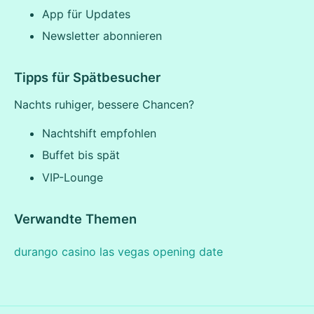
App für Updates
Newsletter abonnieren
Tipps für Spätbesucher
Nachts ruhiger, bessere Chancen?
Nachtshift empfohlen
Buffet bis spät
VIP-Lounge
Verwandte Themen
durango casino las vegas opening date